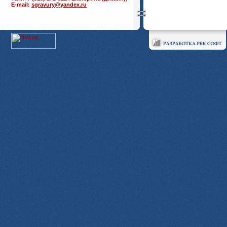
E-mail:
sgravury@yandex.ru