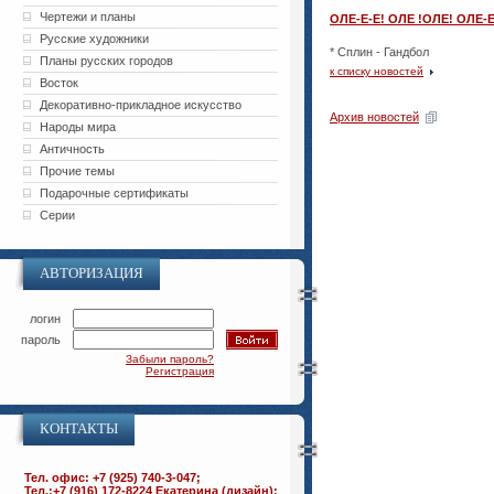
Чертежи и планы
ОЛЕ-Е-Е! ОЛЕ !ОЛЕ! ОЛЕ-Е
Русские художники
* Сплин - Гандбол
Планы русских городов
к списку новостей
Восток
Декоративно-прикладное искусство
Архив новостей
Народы мира
Античность
Прочие темы
Подарочные сертификаты
Серии
АВТОРИЗАЦИЯ
логин
пароль
Забыли пароль?
Регистрация
КОНТАКТЫ
Тел. офис: +7 (925) 740-3-047;
Тел.:+7 (916) 172-8224 Екатерина (дизайн);