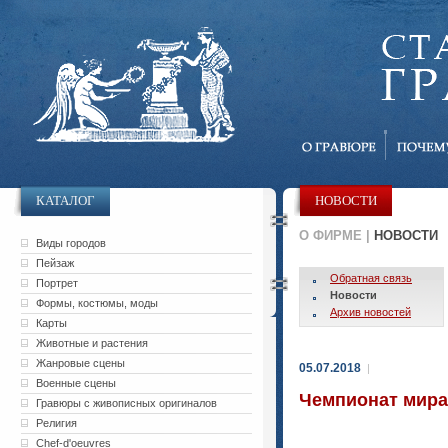
КАТАЛОГ
НОВОСТИ
О ФИРМЕ |
НОВОСТИ
Виды городов
Пейзаж
Обратная связь
Портрет
Новости
Формы, костюмы, моды
Архив новостей
Карты
Животные и растения
Жанровые сцены
05.07.2018
|
Военные сцены
Чемпионат мира 
Гравюры с живописных оригиналов
Религия
Chef-d'oeuvres