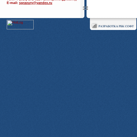
E-mail:
sgravury@yandex.ru