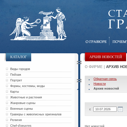
КАТАЛОГ
АРХИВ НОВОСТЕЙ
О ФИРМЕ |
АРХИВ НО
Виды городов
Пейзаж
Обратная связь
Портрет
Новости
Формы, костюмы, моды
Архив новостей
Карты
Животные и растения
Жанровые сцены
Военные сцены
с
Гравюры с живописных оригиналов
Религия
Chef-d'oeuvres
Нет новостей