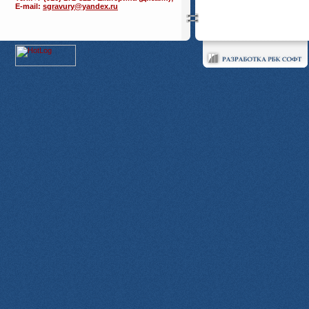
E-mail:
sgravury@yandex.ru