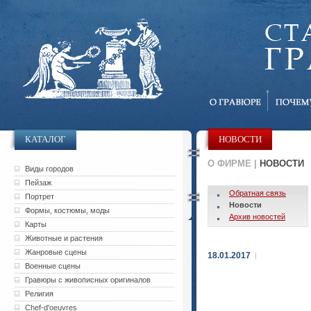
КАТАЛОГ
НОВОСТИ
О ФИРМЕ |
НОВОСТИ
Виды городов
Пейзаж
Обратная связь
Портрет
Новости
Формы, костюмы, моды
Архив новостей
Карты
Животные и растения
Жанровые сцены
18.01.2017
|
Военные сцены
Гравюры с живописных оригиналов
Религия
Chef-d'oeuvres