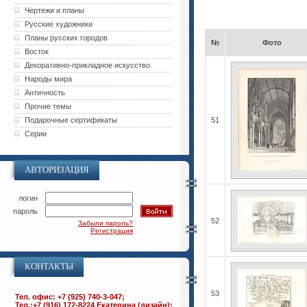
Чертежи и планы
Русские художники
Планы русских городов
№
Фото
Восток
Декоративно-прикладное искусство
Народы мира
Античность
Прочие темы
Подарочные сертификаты
51
Серии
АВТОРИЗАЦИЯ
логин
пароль
52
Забыли пароль?
Регистрация
КОНТАКТЫ
53
Тел. офис: +7 (925) 740-3-047;
Тел.:+7 (916) 172-8224 Екатерина (дизайн);