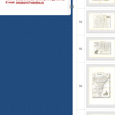
E-mail:
sgravury@yandex.ru
54
55
56