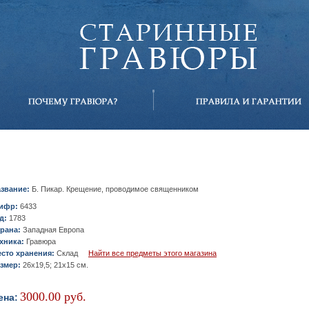
звание:
Б. Пикар. Крещение, проводимое священником
ифр:
6433
д:
1783
рана:
Западная Европа
хника:
Гравюра
сто хранения:
Склад
Найти все предметы этого магазина
змер:
26х19,5; 21х15 см.
3000.00 руб.
ена: