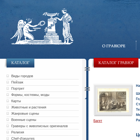
КАТАЛОГ
КАТАЛОГ ГРАВЮР
Виды городов
Пейзаж
На
Портрет
Ш
Формы, костюмы, моды
Го
Карты
Ст
Животные и растения
Те
Жанровые сцены
Ме
Военные сцены
Ра
Багет
Гравюры с живописных оригиналов
Религия
Ц
Chef-d'oeuvres