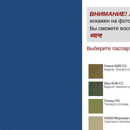
искажен на фото
Вы сможете вос
ध्यान!
Выберите паспар
Глина 4205 СС
Бархат тёплого о
Ива 4146 СС
Бархат тёмного о
Плющ 701
Тёплого оттенка
H3303 Морская 
Светлого тёплого