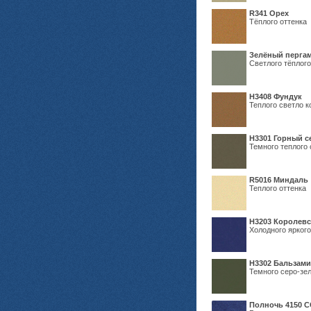
R341 Орех
Тёплого оттенка
Зелёный пергам
Светлого тёплого
Н3408 Фундук
Теплого светло к
Н3301 Горный 
Темного теплого 
R5016 Миндаль
Теплого оттенка
Н3203 Королевс
Холодного яркого
Н3302 Бальзам
Темного серо-зел
Полночь 4150 С