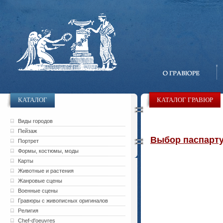
КАТАЛОГ
КАТАЛОГ ГРАВЮР
Виды городов
Пейзаж
Выбор паспарту 
Портрет
Формы, костюмы, моды
Карты
Животные и растения
Жанровые сцены
Военные сцены
Гравюры с живописных оригиналов
Религия
Chef-d'oeuvres