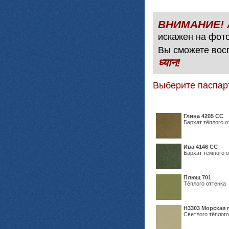
искажен на фото
Вы сможете вос
ध्यान!
Выберите паспар
Глина 4205 СС
Бархат тёплого о
Ива 4146 СС
Бархат тёмного о
Плющ 701
Тёплого оттенка
H3303 Морская 
Светлого тёплого