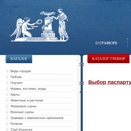
КАТАЛОГ
КАТАЛОГ ГРАВЮР
Виды городов
Пейзаж
Выбор паспарту 
Портрет
Формы, костюмы, моды
Карты
Животные и растения
Жанровые сцены
Военные сцены
Гравюры с живописных оригиналов
Религия
Chef-d'oeuvres