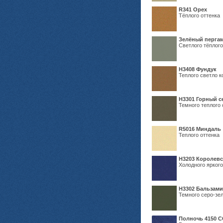
R341 Орех
Тёплого оттенка
Зелёный пергам
Светлого тёплого
Н3408 Фундук
Теплого светло к
Н3301 Горный 
Темного теплого 
R5016 Миндаль
Теплого оттенка
Н3203 Королевс
Холодного яркого
Н3302 Бальзам
Темного серо-зел
Полночь 4150 С