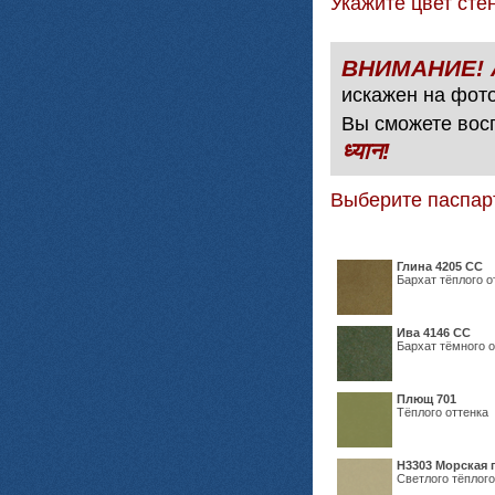
Укажите цвет с
искажен на фото
Вы сможете вос
ध्यान!
Выберите паспар
Глина 4205 СС
Бархат тёплого о
Ива 4146 СС
Бархат тёмного о
Плющ 701
Тёплого оттенка
H3303 Морская 
Светлого тёплого