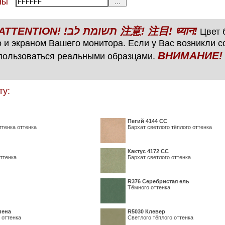
тены
ВНИМАНИЕ! ATTENTION! !תשומת לב 注意! 注目! ध्यान!
Цвет б
 и экраном Вашего монитора. Если у Вас возникли 
ВНИМАНИЕ! ATTENTIO
пользоваться реальными образцами.
ту:
Пегий 4144 СС
ттенка оттенка
Бархат светлого тёплого оттенка
Кактус 4172 СС
ттенка
Бархат светлого оттенка
R376 Серебристая ель
Тёмного оттенка
пена
R5030 Клевер
 оттенка
Светлого тёплого оттенка