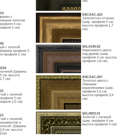
см)
10
830.ОАС.422
дерево с
Золотистого оттенка
ванным золотом
(шир. профиля 5 см;
профиля 4 см ;
высота профиля 1,7
рофиля 2 см)
см)
00
601.0140.02
ый с золотой
Коричневого цвета
(Ширина профиля 3
под дерево (шир.
та профиля 2 см)
профиля 4 см; высота
профиля 2,8 см)
0216
 патиной (Ширина
3 см; высота
838.ОАС.007
1,7 см)
Золотого цвета с
тёмными
вкраплениями (шир.
21
профиля 5,5 см;
тый с патиной
высота профиля 3,8
профиля 3 см;
см)
рофиля 2,5 см)
501.0603.01
21
Золотой с патиной.
тый с патиной,
(шир. профиля 4 см;
орнаментом и
высота профиля 3 см)
полосой. (Ширина
2,8 см; высота
2см)