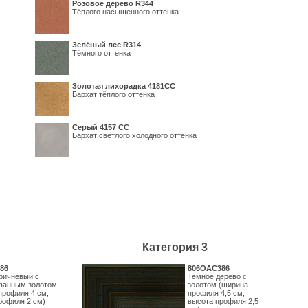
Розовое дерево R344
Тёплого насыщенного оттенка
Зелёный лес R314
Тёмного оттенка
Золотая лихорадка 4181СС
Бархат тёплого оттенка
Серый 4157 СС
Бархат светлого холодного оттенка
Категория 3
86
806OAC386
ричневый с
Темное дерево с
ванным золотом
золотом (ширина
профиля 4 см;
профиля 4,5 см;
рофиля 2 см)
высота профиля 2,5