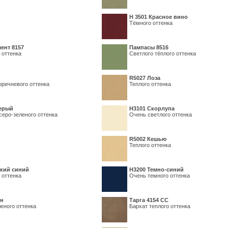
Н 3501 Красное вино
Тёмного оттенка
ент 8157
Пампасы 8516
 оттенка
Светлого тёплого оттенка
R5027 Лоза
оричневого оттенка
Теплого оттенка
серый
Н3101 Скорлупа
серо-зеленого оттенка
Очень светлого оттенка
R5002 Кешью
Теплого оттенка
кий синий
Н3200 Темно-синий
 оттенка
Очень темного оттенка
ин
Тарга 4154 СС
еного оттенка
Бархат теплого оттенка