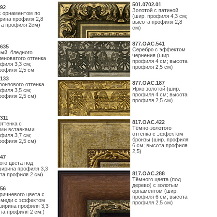
501.0702.01
92
Золотой с патиной
с орнаментом по
(шир. профиля 4,3 см;
рина профиля 2,8
высота профиля 2,8
та профиля 2см)
см)
877.ОАС.541
635
Серебро с эффектом
ый, бледного
чернения (шир.
леноватого оттенка
профиля 4 см; высота
филя 3,3 см;
профиля 2,5 см)
рофиля 2,5 см
133
877.ОАС.187
ронзового оттенка
Ярко золотой (шир.
филя 3,5 см;
профиля 4 см; высота
рофиля 2,5 см)
профиля 2,5 см)
311
817.ОАС.422
оттенка с
Тёмно-золотого
ми вставками
оттенка с эффектом
филя 3,7 см;
бронзы (шир. профиля
рофиля 2,5 см)
6 см; высота профиля
2,5)
47
ого цвета под
ширина профиля 3,3
817.ОАС.288
ота профиля 2 см)
Тёмного цвета (под
дерево) с золотым
56
орнаментом (шир.
ричневого цвета с
профиля 6 см; высота
 меди с эффектом
профиля 2,5 см)
(ширина профиля 3,3
та профиля 2 см.)