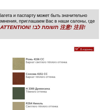
агета и паспарту может быть значительно
сомнения, приглашаем Вас в наши салоны, где
N! !תשומת לב 注意! 注目!
Рожь 4156 СС
Бархат светлого тёплого оттенка
Сонома 4151 СС
Бархат тёплого оттенка
H 3300 Древесина
Тёмного оттенка
R354 Никель
Светлого тёплого оттенка