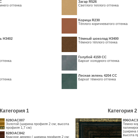
С
Загар R526
инего оттенка
Светлого теплого оттенка
Корица R230
Тёплого коричневатого оттенка
ь H3402
Тёмный шоколад H3400
Тёмного тёплого оттенка
Голубой 4159 СС
оттенка
Бархат холодного оттенка
Лесная зелень 4204 СС
оттенка
Бархат тёмного оттенка
Категория 1
Категория 2
828OAC007
896OAC3
Золотой (ширина профиля 2 см; высота
Темно-ко
профиля 1,7 см)
патиниро
(ширина 
828OAC842
высота п
Красное дерево ( ширина профиля 2 см;