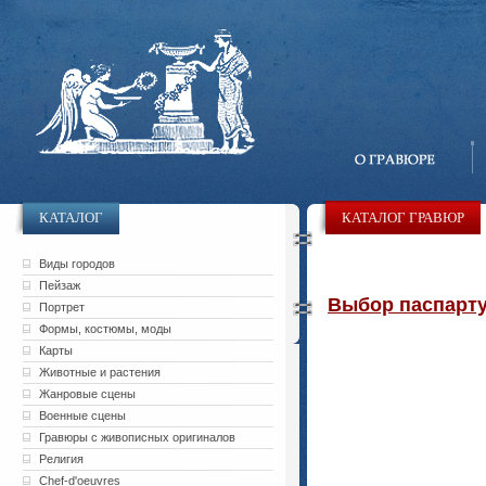
КАТАЛОГ
КАТАЛОГ ГРАВЮР
Виды городов
Пейзаж
Выбор паспарту 
Портрет
Формы, костюмы, моды
Карты
Животные и растения
Жанровые сцены
Военные сцены
Гравюры с живописных оригиналов
Религия
Chef-d'oeuvres