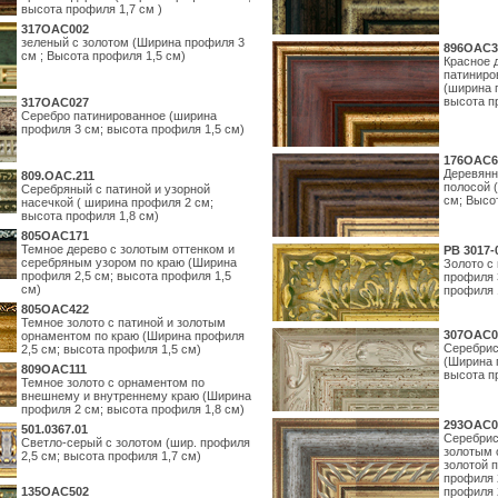
высота профиля 1,7 см )
317OAC002
зеленый с золотом (Ширина профиля 3
896OAC3
см ; Высота профиля 1,5 см)
Красное 
патиниро
(ширина 
высота п
317OAC027
Серебро патинированное (ширина
профиля 3 см; высота профиля 1,5 см)
176OAC6
Деревянн
809.ОАС.211
полосой 
Серебряный с патиной и узорной
см; Высо
насечкой ( ширина профиля 2 см;
высота профиля 1,8 см)
805OAC171
Темное дерево с золотым оттенком и
PB 3017-
серебряным узором по краю (Ширина
Золото с
профиля 2,5 см; высота профиля 1,5
профиля 
см)
профиля 
805OAC422
Темное золото с патиной и золотым
307OAC0
орнаментом по краю (Ширина профиля
Серебрис
2,5 см; высота профиля 1,5 см)
(Ширина 
809OAC111
высота п
Темное золото с орнаментом по
внешнему и внутреннему краю (Ширина
профиля 2 см; высота профиля 1,8 см)
293OAC0
501.0367.01
Серебрис
Светло-серый с золотом (шир. профиля
золотым 
2,5 см; высота профиля 1,7 см)
золотой 
профиля 
135OAC502
профиля 