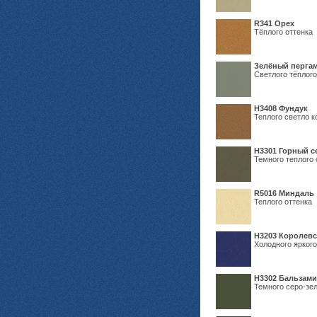
R341 Орех
Тёплого оттенка
Зелёный пергам
Светлого тёплого
Н3408 Фундук
Теплого светло к
Н3301 Горный 
Темного теплого 
R5016 Миндаль
Теплого оттенка
Н3203 Королевс
Холодного яркого
Н3302 Бальзам
Темного серо-зел