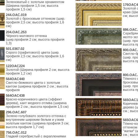
Зеленоватый с золотым орнаментом
176OAC4
(Ширина профиля 1,5 см; высота
Золотой 
профиля 1,5 см)
краю (Ши
244.ОАС.019
см; высо
Золотой с бронзовым оттенком (шир.
профиля 2,5 см; высота профиля 1,6
см)
886.ОАС.
204.OAC.253
Серебрян
Чёрного матового оттенка
желто-зе
(шир.профиля 2 см; высота профиля
(шир. про
1,3)
высота п
501.0367.02
800.ОАС.
Серого (графитового) цвета (шир.
Светло-б
профиля 2,5 см; высота профиля 1,6
(шир. про
см)
высота п
122OAC224
Золотой (Ширина профиля 2 см; высота
профиля 1,2 см)
800.ОАС.
Тёмного 
564ОАС440
бронзовы
Светло-бежевого цвета с золотым
(шир. про
кантом (ширина профиля 2 см.; высота
высота п
профиля
564ОАС438
Красно-коричневого цвета (эффект
565ОАС1
дерева), кант медного отлива (ширина
Коричнев
профиля 2 см.; высота профиля 1,5 см)
дерево (
см.; выс
296.OAC.607
Зелено-голубовато золотого оттенка с
внутренним широким белым и узким
565ОАС6
золотым кантом (ширина профиля 3 см;
Тёмно-ко
высота профиля 1,7 см)
оттенком
"жатки" 
756.OAC.012
см.; высо
Гладкий серебристый с вкраплениями