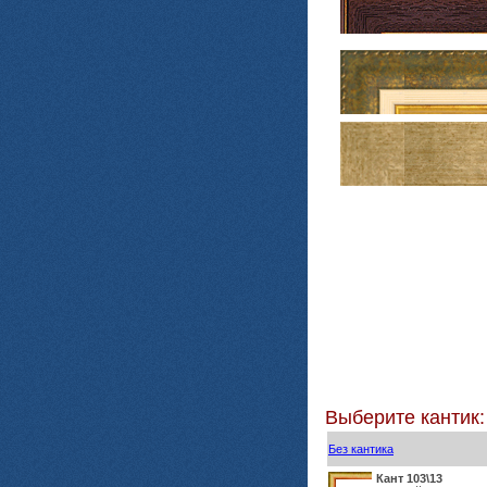
Выберите кантик:
Без кантика
Кант 103\13