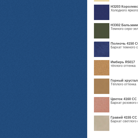
Н3203 Королевс
Холодного яркого
Н3302 Бальзам
Темного серо-зел
Полночь 4150 С
Бархат темного с
Имбирь R5017
тёплого оттенка
Горный хрустал
Тёплого оттенка
Цветок 4160 СС
Бархат розового 
Гравий 4155 СС
Бархат светлого 