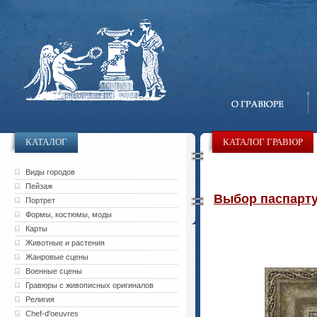
КАТАЛОГ
КАТАЛОГ ГРАВЮР
Виды городов
Пейзаж
Выбор паспарту 
Портрет
Формы, костюмы, моды
Карты
Животные и растения
Жанровые сцены
Военные сцены
Гравюры с живописных оригиналов
Религия
Chef-d'oeuvres