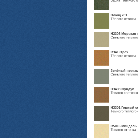
Бархат тёмного о
Плющ 701
Тёплого оттенка
H3303 Морская 
Светлого тёплого
R341 Орех
Тёплого оттенка
Зелёный пергам
Светлого тёплого
Н3408 Фундук
Теплого светло к
Н3301 Горный 
Темного теплого 
R5016 Миндаль
Теплого оттенка