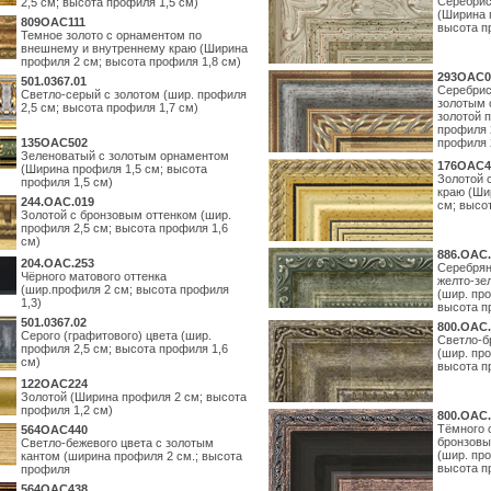
Серебрис
2,5 см; высота профиля 1,5 см)
(Ширина 
809OAC111
высота п
Темное золото с орнаментом по
внешнему и внутреннему краю (Ширина
профиля 2 см; высота профиля 1,8 см)
293OAC0
501.0367.01
Серебрис
Светло-серый с золотом (шир. профиля
золотым 
2,5 см; высота профиля 1,7 см)
золотой 
профиля 
135OAC502
профиля 
Зеленоватый с золотым орнаментом
176OAC4
(Ширина профиля 1,5 см; высота
Золотой 
профиля 1,5 см)
краю (Ши
244.ОАС.019
см; высо
Золотой с бронзовым оттенком (шир.
профиля 2,5 см; высота профиля 1,6
см)
886.ОАС.
204.OAC.253
Серебрян
Чёрного матового оттенка
желто-зе
(шир.профиля 2 см; высота профиля
(шир. про
1,3)
высота п
501.0367.02
800.ОАС.
Серого (графитового) цвета (шир.
Светло-б
профиля 2,5 см; высота профиля 1,6
(шир. про
см)
высота п
122OAC224
Золотой (Ширина профиля 2 см; высота
профиля 1,2 см)
800.ОАС.
Тёмного 
564ОАС440
бронзовы
Светло-бежевого цвета с золотым
(шир. про
кантом (ширина профиля 2 см.; высота
высота п
профиля
564ОАС438