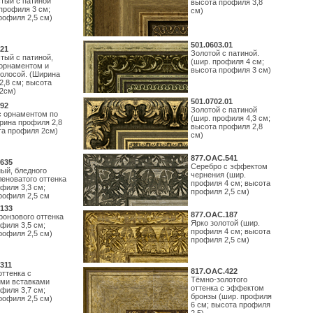
тый с патиной
высота профиля 3,8
профиля 3 см;
см)
рофиля 2,5 см)
501.0603.01
21
Золотой с патиной.
тый с патиной,
(шир. профиля 4 см;
орнаментом и
высота профиля 3 см)
полосой. (Ширина
2,8 см; высота
2см)
501.0702.01
92
Золотой с патиной
с орнаментом по
(шир. профиля 4,3 см;
рина профиля 2,8
высота профиля 2,8
та профиля 2см)
см)
877.ОАС.541
635
Серебро с эффектом
ый, бледного
чернения (шир.
леноватого оттенка
профиля 4 см; высота
филя 3,3 см;
профиля 2,5 см)
рофиля 2,5 см
133
877.ОАС.187
ронзового оттенка
Ярко золотой (шир.
филя 3,5 см;
профиля 4 см; высота
рофиля 2,5 см)
профиля 2,5 см)
311
817.ОАС.422
оттенка с
Тёмно-золотого
ми вставками
оттенка с эффектом
филя 3,7 см;
бронзы (шир. профиля
рофиля 2,5 см)
6 см; высота профиля