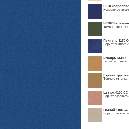
Н3203 Королевс
Холодного яркого
Н3302 Бальзам
Темного серо-зел
Полночь 4150 С
Бархат темного с
Имбирь R5017
тёплого оттенка
Горный хрустал
Тёплого оттенка
Цветок 4160 СС
Бархат розового 
Гравий 4155 СС
Бархат светлого 