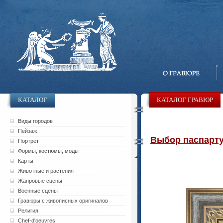
КАТАЛОГ
КАТАЛОГ ГРАВЮР
Виды городов
Пейзаж
Выбор паспарту 
Портрет
Формы, костюмы, моды
Карты
Животные и растения
Жанровые сцены
Военные сцены
Гравюры с живописных оригиналов
Религия
Chef-d'oeuvres