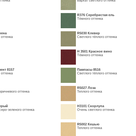
ттенка
Бархат светлого оттенка
R376 Серебристая ель
Тёмного оттенка
пена
R5030 Клевер
 оттенка
Светлого тёплого оттенка
Н 3501 Красное вино
Тёмного оттенка
ент 8157
Пампасы 8516
 оттенка
Светлого тёплого оттенка
R5027 Лоза
оричневого оттенка
Теплого оттенка
серый
Н3101 Скорлупа
серо-зеленого оттенка
Очень светлого оттенка
R5002 Кешью
Теплого оттенка