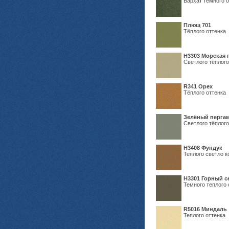
Бархат тёмного о
Плющ 701
Тёплого оттенка
H3303 Морская 
Светлого тёплого
R341 Орех
Тёплого оттенка
Зелёный пергам
Светлого тёплого
Н3408 Фундук
Теплого светло к
Н3301 Горный 
Темного теплого 
R5016 Миндаль
Теплого оттенка