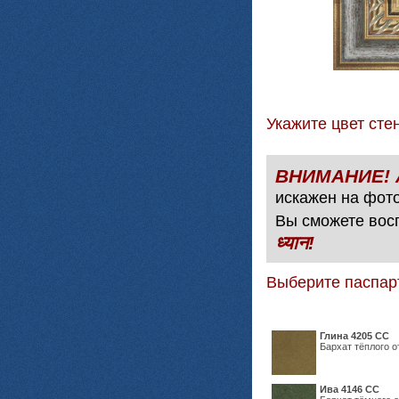
Укажите цвет с
искажен на фото
Вы сможете вос
ध्यान!
Выберите паспар
Глина 4205 СС
Бархат тёплого о
Ива 4146 СС