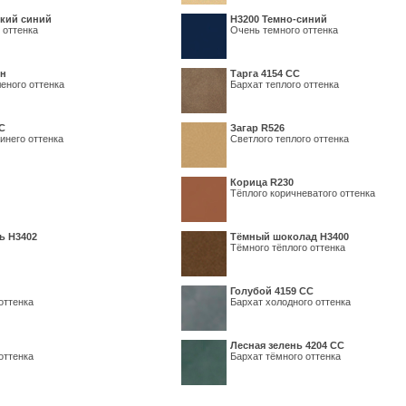
кий синий
Н3200 Темно-синий
 оттенка
Очень темного оттенка
ин
Тарга 4154 СС
еного оттенка
Бархат теплого оттенка
С
Загар R526
инего оттенка
Светлого теплого оттенка
Корица R230
Тёплого коричневатого оттенка
ь H3402
Тёмный шоколад H3400
Тёмного тёплого оттенка
Голубой 4159 СС
оттенка
Бархат холодного оттенка
Лесная зелень 4204 СС
оттенка
Бархат тёмного оттенка