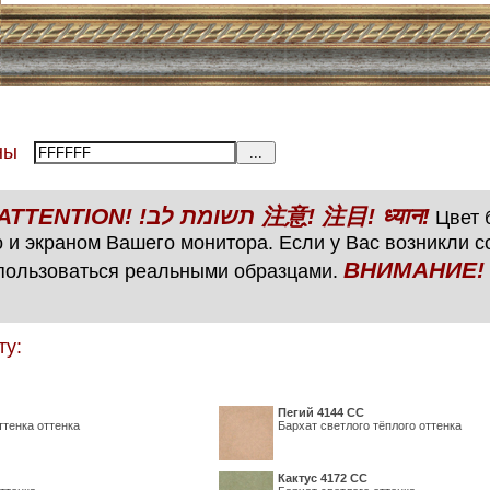
тены
ВНИМАНИЕ! ATTENTION! !תשומת לב 注意! 注目! ध्यान!
Цвет б
 и экраном Вашего монитора. Если у Вас возникли 
ВНИМАНИЕ! ATTENTIO
пользоваться реальными образцами.
ту:
Пегий 4144 СС
ттенка оттенка
Бархат светлого тёплого оттенка
Кактус 4172 СС