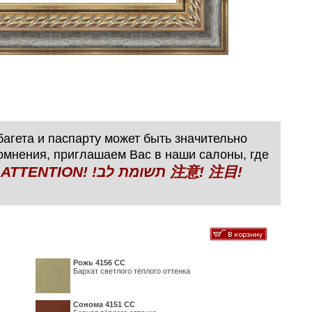
агета и паспарту может быть значительно
сомнения, приглашаем Вас в наши салоны, где
N! !תשומת לב 注意! 注目!
Рожь 4156 СС
Бархат светлого тёплого оттенка
Сонома 4151 СС