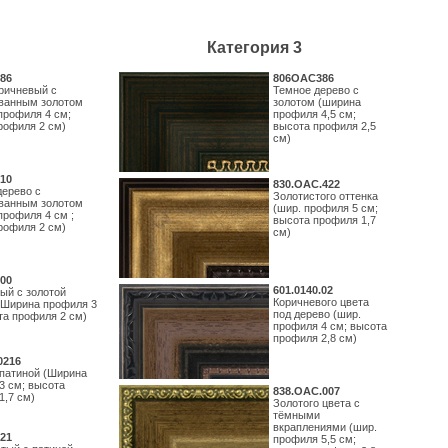
Категория 3
86
806OAC386
ричневый с
Темное дерево с
ванным золотом
золотом (ширина
профиля 4 см;
профиля 4,5 см;
рофиля 2 см)
высота профиля 2,5
см)
10
830.ОАС.422
дерево с
Золотистого оттенка
ванным золотом
(шир. профиля 5 см;
профиля 4 см ;
высота профиля 1,7
рофиля 2 см)
см)
00
601.0140.02
ый с золотой
Коричневого цвета
(Ширина профиля 3
под дерево (шир.
та профиля 2 см)
профиля 4 см; высота
профиля 2,8 см)
0216
 патиной (Ширина
3 см; высота
838.ОАС.007
1,7 см)
Золотого цвета с
тёмными
вкраплениями (шир.
21
профиля 5,5 см;