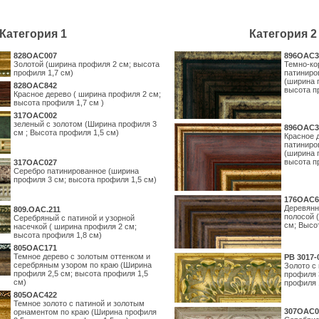
Категория 1
Категория 2
828OAC007
896OAC3
Золотой (ширина профиля 2 см; высота
Темно-ко
профиля 1,7 см)
патиниро
(ширина 
828OAC842
высота п
Красное дерево ( ширина профиля 2 см;
высота профиля 1,7 см )
317OAC002
зеленый с золотом (Ширина профиля 3
896OAC3
см ; Высота профиля 1,5 см)
Красное 
патиниро
(ширина 
высота п
317OAC027
Серебро патинированное (ширина
профиля 3 см; высота профиля 1,5 см)
176OAC6
Деревянн
809.ОАС.211
полосой 
Серебряный с патиной и узорной
см; Высо
насечкой ( ширина профиля 2 см;
высота профиля 1,8 см)
805OAC171
Темное дерево с золотым оттенком и
PB 3017-
серебряным узором по краю (Ширина
Золото с
профиля 2,5 см; высота профиля 1,5
профиля 
см)
профиля 
805OAC422
Темное золото с патиной и золотым
307OAC0
орнаментом по краю (Ширина профиля