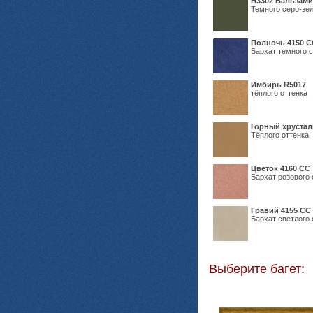
Н3302 Бальзам
Темного серо-зел
Полночь 4150 С
Бархат темного с
Имбирь R5017
тёплого оттенка
Горный хрустал
Тёплого оттенка
Цветок 4160 СС
Бархат розового 
Гравий 4155 СС
Бархат светлого 
Выберите багет: