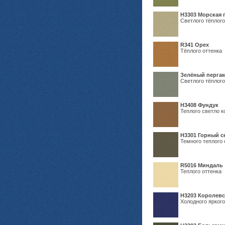
H3303 Морская 
Светлого тёплого
R341 Орех
Тёплого оттенка
Зелёный пергам
Светлого тёплого
Н3408 Фундук
Теплого светло к
Н3301 Горный 
Темного теплого 
R5016 Миндаль
Теплого оттенка
Н3203 Королевс
Холодного яркого