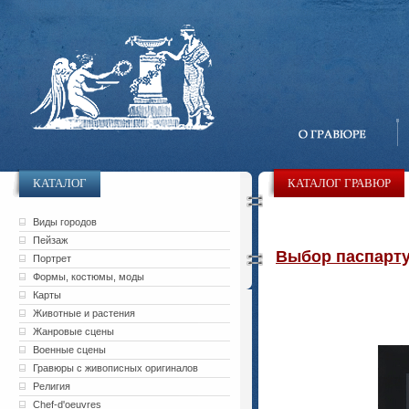
КАТАЛОГ
КАТАЛОГ ГРАВЮР
Виды городов
Пейзаж
Выбор паспарту 
Портрет
Формы, костюмы, моды
Карты
Животные и растения
Жанровые сцены
Военные сцены
Гравюры с живописных оригиналов
Религия
Chef-d'oeuvres