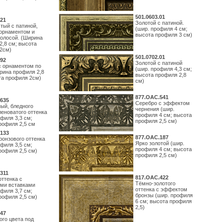
501.0603.01
21
Золотой с патиной.
тый с патиной,
(шир. профиля 4 см;
орнаментом и
высота профиля 3 см)
полосой. (Ширина
2,8 см; высота
2см)
501.0702.01
92
Золотой с патиной
с орнаментом по
(шир. профиля 4,3 см;
рина профиля 2,8
высота профиля 2,8
та профиля 2см)
см)
877.ОАС.541
635
Серебро с эффектом
ый, бледного
чернения (шир.
леноватого оттенка
профиля 4 см; высота
филя 3,3 см;
профиля 2,5 см)
рофиля 2,5 см
133
877.ОАС.187
ронзового оттенка
Ярко золотой (шир.
филя 3,5 см;
профиля 4 см; высота
рофиля 2,5 см)
профиля 2,5 см)
311
817.ОАС.422
оттенка с
Тёмно-золотого
ми вставками
оттенка с эффектом
филя 3,7 см;
бронзы (шир. профиля
рофиля 2,5 см)
6 см; высота профиля
2,5)
47
ого цвета под