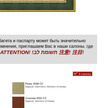
агета и паспарту может быть значительно
сомнения, приглашаем Вас в наши салоны, где
N! !תשומת לב 注意! 注目!
Рожь 4156 СС
Бархат светлого тёплого оттенка
Сонома 4151 СС
Бархат тёплого оттенка