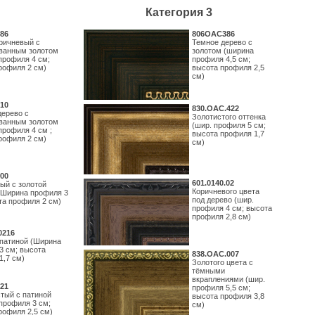
Категория 3
86
806OAC386
ричневый с
Темное дерево с
ванным золотом
золотом (ширина
профиля 4 см;
профиля 4,5 см;
рофиля 2 см)
высота профиля 2,5
см)
10
830.ОАС.422
дерево с
Золотистого оттенка
ванным золотом
(шир. профиля 5 см;
профиля 4 см ;
высота профиля 1,7
рофиля 2 см)
см)
00
601.0140.02
ый с золотой
Коричневого цвета
(Ширина профиля 3
под дерево (шир.
та профиля 2 см)
профиля 4 см; высота
профиля 2,8 см)
0216
 патиной (Ширина
3 см; высота
838.ОАС.007
1,7 см)
Золотого цвета с
тёмными
вкраплениями (шир.
21
профиля 5,5 см;
тый с патиной
высота профиля 3,8
профиля 3 см;
см)
рофиля 2,5 см)