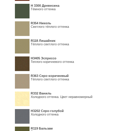
H 3300 Древесина
Тёмного оттенка
R354 Никель
Светлого тёплого оттенка
R118 Лишайник
Тёплого светлого оттенка
Н3405 Эспрессо
Теплого коричневого оттенка
R363 Серо-коричневый
Тёплого светлого оттенка
R332 Ваниль
Холодного оттенка. Цвет неравномерный
Н3202 Серо-голубой
Холодного оттенка
R119 Бальзам