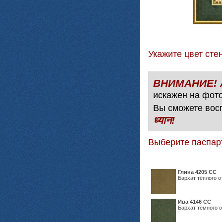
Укажите цвет с
искажен на фото
Вы сможете вос
ध्यान!
Выберите паспар
Глина 4205 СС
Бархат тёплого о
Ива 4146 СС
Бархат тёмного о