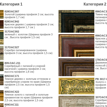
Категория 1
Категория 2
828OAC007
896OAC3
Золотой (ширина профиля 2 см; высота
Темно-ко
профиля 1,7 см)
патиниро
(ширина 
828OAC842
высота п
Красное дерево ( ширина профиля 2 см;
высота профиля 1,7 см )
317OAC002
зеленый с золотом (Ширина профиля 3
896OAC3
см ; Высота профиля 1,5 см)
Красное 
патиниро
(ширина 
высота п
317OAC027
Серебро патинированное (ширина
профиля 3 см; высота профиля 1,5 см)
176OAC6
Деревянн
809.ОАС.211
полосой 
Серебряный с патиной и узорной
см; Высо
насечкой ( ширина профиля 2 см;
высота профиля 1,8 см)
805OAC171
Темное дерево с золотым оттенком и
PB 3017-
серебряным узором по краю (Ширина
Золото с
профиля 2,5 см; высота профиля 1,5
профиля 
см)
профиля 
805OAC422
Темное золото с патиной и золотым
307OAC0
орнаментом по краю (Ширина профиля
Серебрис
2,5 см; высота профиля 1,5 см)
(Ширина 
809OAC111
высота п