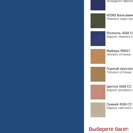
Холодного яркого
Н3302 Бальзам
Темного серо-зел
Полночь 4150 С
Бархат темного с
Имбирь R5017
тёплого оттенка
Горный хрустал
Тёплого оттенка
Цветок 4160 СС
Бархат розового 
Гравий 4155 СС
Бархат светлого 
Выберите багет: