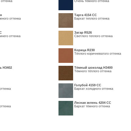
 оттенка
Очень темного оттенка
ин
Тарга 4154 СС
еного оттенка
Бархат теплого оттенка
С
Загар R526
инего оттенка
Светлого теплого оттенка
Корица R230
Тёплого коричневатого оттенка
ь H3402
Тёмный шоколад H3400
Тёмного тёплого оттенка
Голубой 4159 СС
оттенка
Бархат холодного оттенка
Лесная зелень 4204 СС
оттенка
Бархат тёмного оттенка