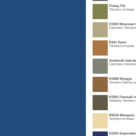
Плющ 701
Тёплого оттенка
H3303 Морская 
Светлого тёплого
R341 Орех
Тёплого оттенка
Зелёный пергам
Светлого тёплого
Н3408 Фундук
Теплого светло к
Н3301 Горный 
Темного теплого 
R5016 Миндаль
Теплого оттенка
Н3203 Королевс