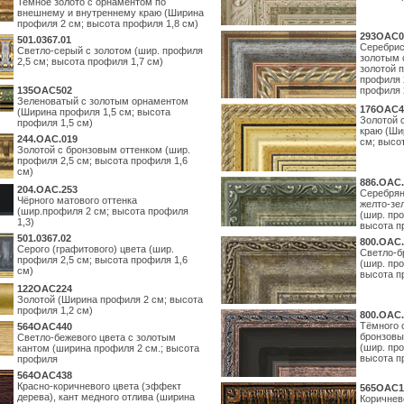
Темное золото с орнаментом по
внешнему и внутреннему краю (Ширина
профиля 2 см; высота профиля 1,8 см)
293OAC0
501.0367.01
Серебрис
Светло-серый с золотом (шир. профиля
золотым 
2,5 см; высота профиля 1,7 см)
золотой 
профиля 
135OAC502
профиля 
Зеленоватый с золотым орнаментом
176OAC4
(Ширина профиля 1,5 см; высота
Золотой 
профиля 1,5 см)
краю (Ши
244.ОАС.019
см; высо
Золотой с бронзовым оттенком (шир.
профиля 2,5 см; высота профиля 1,6
см)
886.ОАС.
204.OAC.253
Серебрян
Чёрного матового оттенка
желто-зе
(шир.профиля 2 см; высота профиля
(шир. про
1,3)
высота п
501.0367.02
800.ОАС.
Серого (графитового) цвета (шир.
Светло-б
профиля 2,5 см; высота профиля 1,6
(шир. про
см)
высота п
122OAC224
Золотой (Ширина профиля 2 см; высота
профиля 1,2 см)
800.ОАС.
Тёмного 
564ОАС440
бронзовы
Светло-бежевого цвета с золотым
(шир. про
кантом (ширина профиля 2 см.; высота
высота п
профиля
564ОАС438
Красно-коричневого цвета (эффект
565ОАС1
дерева), кант медного отлива (ширина
Коричнев