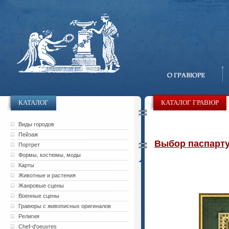
КАТАЛОГ
КАТАЛОГ ГРАВЮР
Виды городов
Пейзаж
Выбор паспарту 
Портрет
Формы, костюмы, моды
Карты
Животные и растения
Жанровые сцены
Военные сцены
Гравюры с живописных оригиналов
Религия
Chef-d'oeuvres