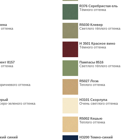
R376 Серебристая ель
Тёмного оттенка
пена
R5030 Клевер
 оттенка
Светлого тёплого оттенка
Н 3501 Красное вино
Тёмного оттенка
ент 8157
Пампасы 8516
 оттенка
Светлого тёплого оттенка
R5027 Лоза
оричневого оттенка
Теплого оттенка
серый
Н3101 Скорлупа
серо-зеленого оттенка
Очень светлого оттенка
R5002 Кешью
Теплого оттенка
кий синий
Н3200 Темно-синий