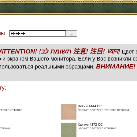
тены
ВНИМАНИЕ! ATTENTION! !תשומת לב 注意! 注目! ध्यान!
Цвет б
 и экраном Вашего монитора. Если у Вас возникли 
ВНИМАНИЕ! ATTENTIO
пользоваться реальными образцами.
ту:
Пегий 4144 СС
ттенка оттенка
Бархат светлого тёплого оттенка
Кактус 4172 СС
ттенка
Бархат светлого оттенка