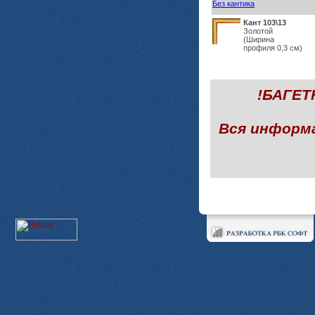
Без кантика
Кант 103\13
Золотой
(Ширина
профиля 0,3 см)
!БАГЕ
Вся информ