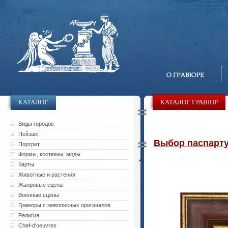
КАТАЛОГ
КАТАЛОГ ГРАВЮР
Виды городов
Пейзаж
Выбор паспарту 
Портрет
Формы, костюмы, моды
Карты
Животные и растения
Жанровые сцены
Военные сцены
Гравюры с живописных оригиналов
Религия
Chef-d'oeuvres