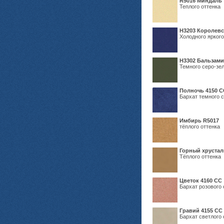
R5016 Миндаль
Теплого оттенка
Н3203 Королевс
Холодного яркого
Н3302 Бальзам
Темного серо-зел
Полночь 4150 С
Бархат темного с
Имбирь R5017
тёплого оттенка
Горный хрустал
Тёплого оттенка
Цветок 4160 СС
Бархат розового 
Гравий 4155 СС
Бархат светлого 