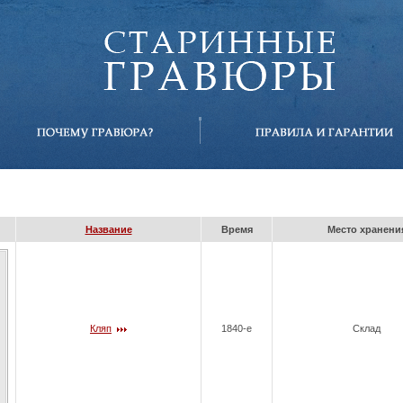
Название
Время
Место хранени
Кляп
1840-е
Склад