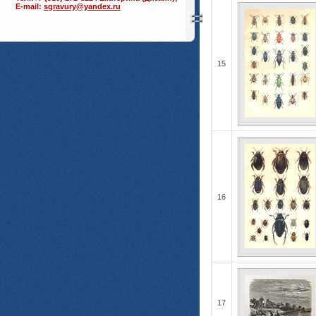
E-mail:
sgravury@yandex.ru
15
16
17