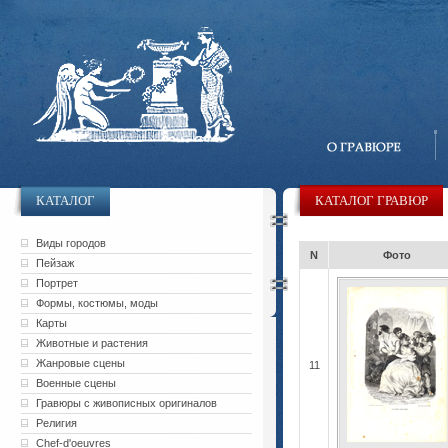
КАТАЛОГ
КАТАЛОГ ГРАВЮР
Виды городов
N
Фото
Пейзаж
Портрет
Формы, костюмы, моды
Карты
Животные и растения
Жанровые сцены
11
Военные сцены
Гравюры с живописных оригиналов
Религия
Chef-d'oeuvres