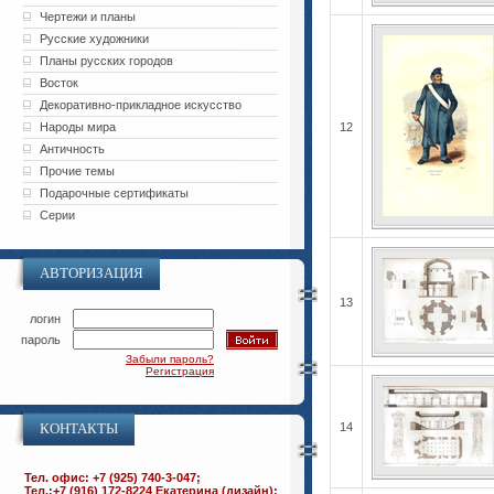
Чертежи и планы
Русские художники
Планы русских городов
Восток
Декоративно-прикладное искусство
Народы мира
12
Античность
Прочие темы
Подарочные сертификаты
Серии
АВТОРИЗАЦИЯ
13
логин
пароль
Забыли пароль?
Регистрация
КОНТАКТЫ
14
Тел. офис: +7 (925) 740-3-047;
Тел.:+7 (916) 172-8224 Екатерина (дизайн);